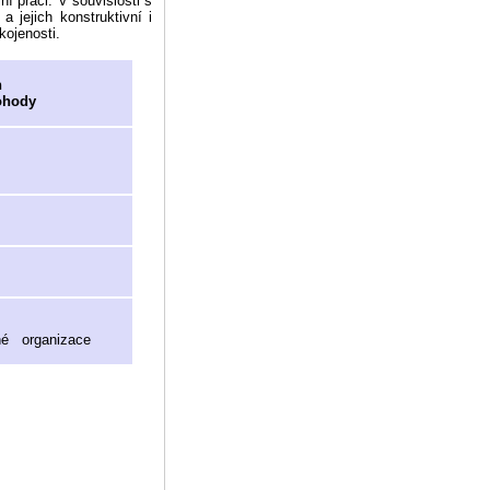
í práci. V souvislosti s
 jejich konstruktivní i
kojenosti.
n
ohody
dné organizace