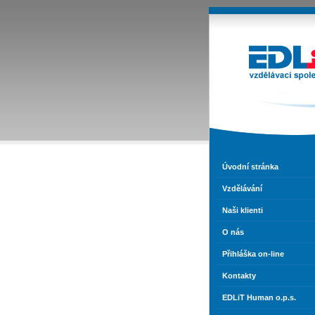
EDLiT s
perso
vzděl
agen
Úvodní stránka
Vzdělávání
Naši klienti
O nás
Přihláška on-line
Kontakty
EDLiT Human o.p.s.