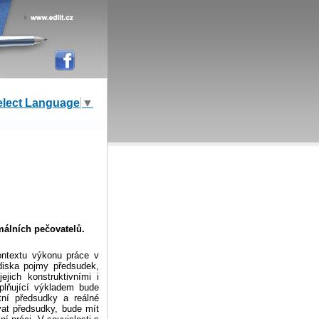
elect Language
▼
málních pečovatelů.
ontextu výkonu práce v
ediska pojmy předsudek,
jich konstruktivními i
oplňující výkladem bude
tní předsudky a reálné
vat předsudky, bude mít