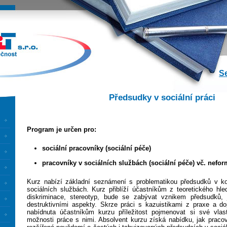
.r.o. -
www.edlit.cz
nální
ávací
tura
S
Předsudky v sociální práci
Program je určen pro:
sociální pracovníky (sociální péče)
pracovníky v sociálních službách (sociální péče) vč. nefor
Kurz nabízí základní seznámení s problematikou předsudků v k
sociálních službách. Kurz přiblíží účastníkům z teoretického hl
diskriminace, stereotyp, bude se zabývat vznikem předsudků, je
destruktivními aspekty. Skrze práci s kazuistikami z praxe a d
nabídnuta účastníkům kurzu příležitost pojmenovat si své vlas
možnosti práce s nimi. Absolvent kurzu získá nabídku, jak praco