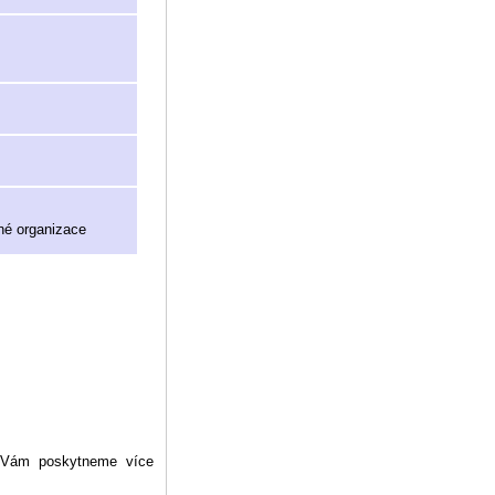
né organizace
y Vám poskytneme více