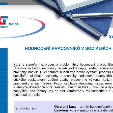
.r.o. -
www.edlit.cz
nální
ávací
tura
S
HODNOCENÍ PRACOVNÍKŮ V SOCIÁLNÍCH
Kurz je zaměřen na proces a problematiku hodnocení pracovníků 
Účastníkům budou nabídnuty teoretické koncepty, sdílení zkušenos
praktický nácvik. Dílčí témata budou zahrnovat význam procesu 
sociálních službách, způsoby a techniky hodnocení pracovníků,
etického poskytování zpětné vazby pracovního výkonu, kolizní
pracovníku a jejich řešení. Pozornost bude věnována ilustrativním
a analýze dosavadních zkušeností účastníků kurzu, diskuze a výk
zamyšlení nad tématy: jak se cítit komfortně v roli hodnotitele a j
možnosti této role.
Otevřený kurz
– termín bude upřesněn
Termín konání:
Uzavřený kurz
– místo a konání dle do