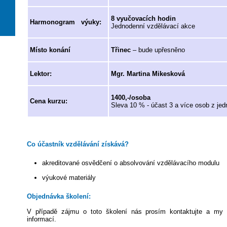
8 vyučovacích hodin
Harmonogram výuky:
Jednodenní vzdělávací akce
Místo konání
Třinec
– bude upřesněno
Lektor:
Mgr. Martina Mikesková
1400,-/osoba
Cena kurzu:
Sleva 10 % - účast 3 a více osob z jed
Co účastník vzdělávání získává?
akreditované osvědčení o absolvování vzdělávacího modulu
výukové materiály
Objednávka školení:
V případě zájmu o toto školení nás prosím kontaktujte a m
informací.