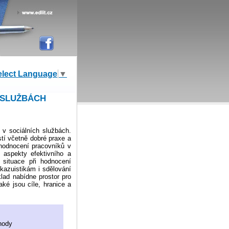
elect Language
▼
 SLUŽBÁCH
v sociálních službách.
tí včetně dobré praxe a
hodnocení pracovníků v
 aspekty efektivního a
 situace při hodnocení
 kazuistikám i sdělování
lad nabídne prostor pro
aké jsou cíle, hranice a
hody