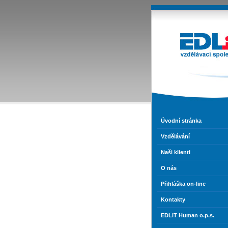
EDLiT s
perso
vzděl
agen
Úvodní stránka
Vzdělávání
Naši klienti
O nás
Přihláška on-line
Kontakty
EDLiT Human o.p.s.